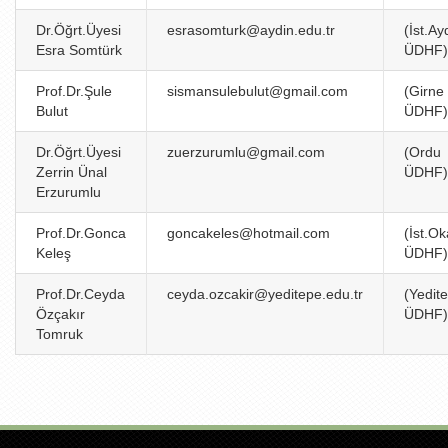
Dr.Öğrt.Üyesi
esrasomturk@aydin.edu.tr
(İst.Ay
Esra Somtürk
ÜDHF)
Prof.Dr.Şule
sismansulebulut@gmail.com
(Girne
Bulut
ÜDHF)
Dr.Öğrt.Üyesi
zuerzurumlu@gmail.com
(Ordu
Zerrin Ünal
ÜDHF)
Erzurumlu
Prof.Dr.Gonca
goncakeles@hotmail.com
(İst.O
Keleş
ÜDHF)
Prof.Dr.Ceyda
ceyda.ozcakir@yeditepe.edu.tr
(Yedit
Özçakır
ÜDHF)
Tomruk