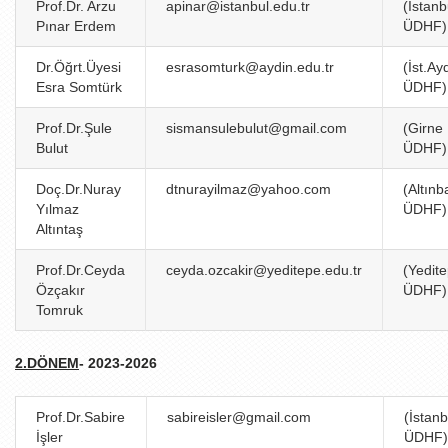
Prof.Dr. Arzu
apinar@istanbul.edu.tr
(İstanb
Pınar Erdem
ÜDHF)
Dr.Öğrt.Üyesi
esrasomturk@aydin.edu.tr
(İst.Ay
Esra Somtürk
ÜDHF)
Prof.Dr.Şule
sismansulebulut@gmail.com
(Girne
Bulut
ÜDHF)
Doç.Dr.Nuray
dtnurayilmaz@yahoo.com
(Altınb
Yılmaz
ÜDHF)
Altıntaş
Prof.Dr.Ceyda
ceyda.ozcakir@yeditepe.edu.tr
(Yedit
Özçakır
ÜDHF)
Tomruk
2.DÖNEM
- 2023-2026
Prof.Dr.Sabire
sabireisler@gmail.com
(İstanb
İşler
ÜDHF)