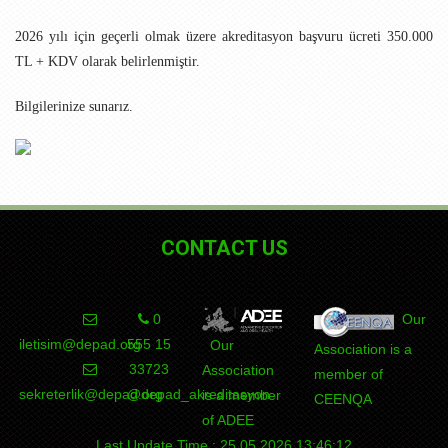
2026 yılı için geçerli olmak üzere akreditasyon başvuru ücreti 350.000
TL + KDV olarak belirlenmiştir.
Bilgilerinize sunarız.
CONTACT US
0
Our
iletisim@depad.org
555 15
Our
Association is a
DEPAD
Association
member of
sekreterlik@depad.org
@depad_akreditasyon
is a member
CEENQA
of ADEE
Last Update Time : 25.05.2026 13:46:12