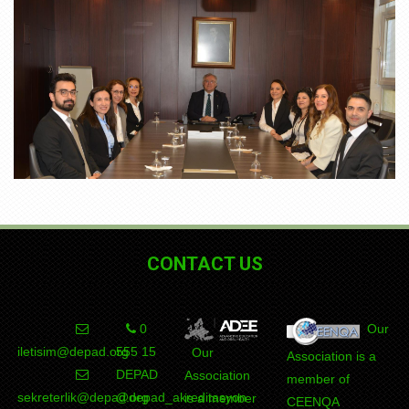
CONTACT US
0
Our
iletisim@depad.org
555 15
Our
Association is a
DEPAD
Association
member of
sekreterlik@depad.org
@depad_akreditasyon
is a member
CEENQA