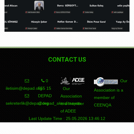
CONTACT US
0
Our
iletisim@depad.org
555 15
Our
Association is a
DEPAD
Association
member of
sekreterlik@depad.org
@depad_akreditasyon
is a member
CEENQA
of ADEE
Last Update Time : 25.05.2026 13:46:12