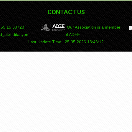
CONTACT US
55 15
DEPAD
Our Association is a member
_akreditasyon
of ADEE
Last Update Time : 25.05.2026 13:46:12