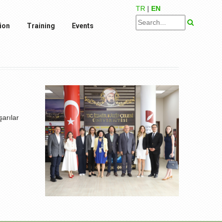
TR
|
EN
ion
Training
Events
şarılar