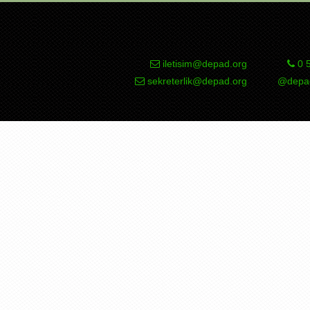
iletisim@depad.org
0 5
sekreterlik@depad.org
@depad