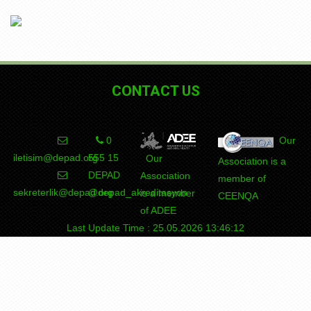
CONTACT US
0
Our
iletisim@depad.org
555 15
Our
Association is a
DEPAD
Association
member of
sekreterlik@depad.org
@depad_akreditasyon
is a member
CEENQA
of ADEE
Last Update Time : 25.05.2026 13:46:12